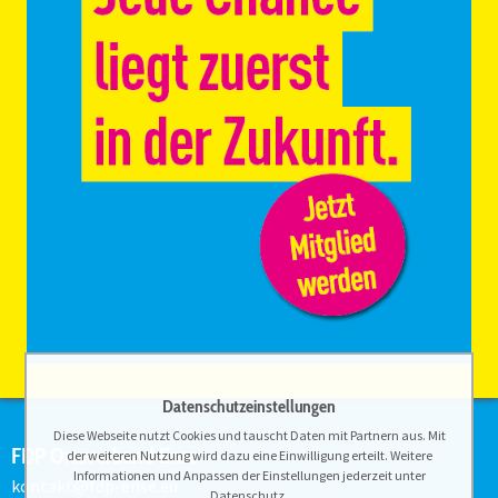
Datenschutzeinstellungen
Diese Webseite nutzt Cookies und tauscht Daten mit Partnern aus. Mit
FDP Ortsverband Ense
der weiteren Nutzung wird dazu eine Einwilligung erteilt. Weitere
Informationen und Anpassen der Einstellungen jederzeit unter
kontakt@fdp-ense.eu
Datenschutz
.